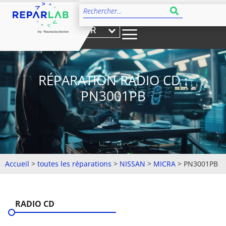
FR
RÉPARATION RADIO CD :
PN3001PB
Accueil
>
toutes les réparations
>
NISSAN
>
MICRA
>
PN3001PB
RADIO CD