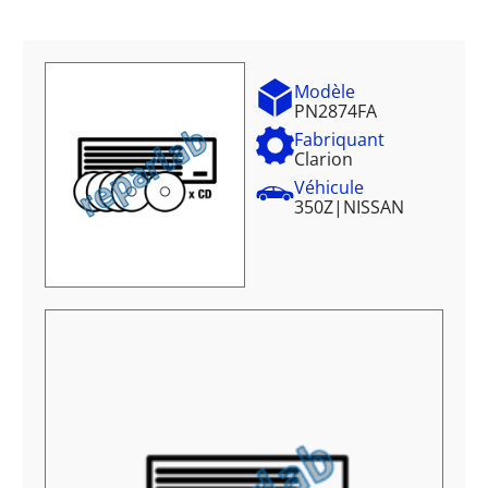
Modèle
PN2874FA
Fabriquant
Clarion
Véhicule
350Z
|
NISSAN