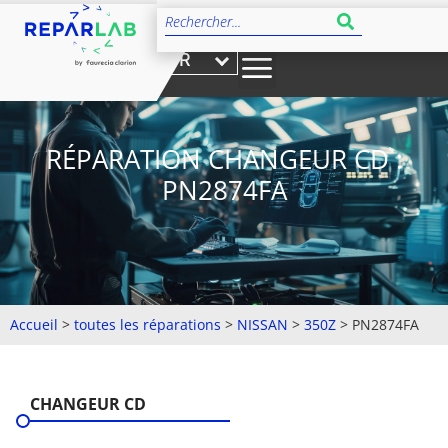
FR
RÉPARATION CHANGEUR CD :
PN2874FA
Accueil
>
toutes les réparations
>
NISSAN
>
350Z
>
PN2874FA
CHANGEUR CD