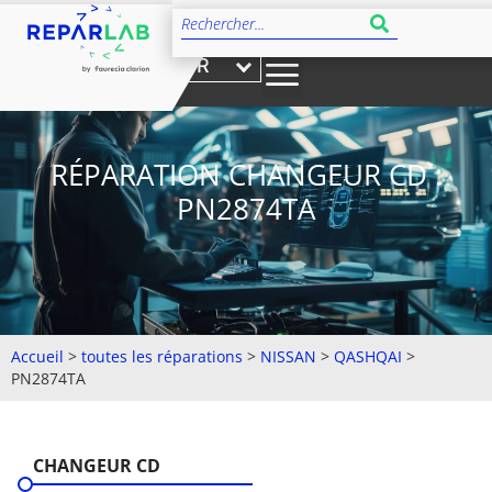
FR
RÉPARATION CHANGEUR CD :
PN2874TA
Accueil
>
toutes les réparations
>
NISSAN
>
QASHQAI
>
PN2874TA
CHANGEUR CD