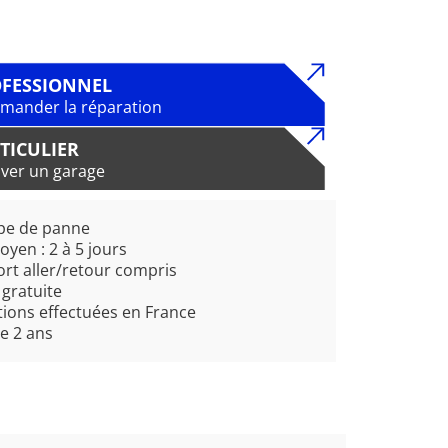
FESSIONNEL
ander la réparation
TICULIER
ver un garage
pe de panne
oyen : 2 à 5 jours
rt aller/retour compris
 gratuite
ions effectuées en France
e 2 ans