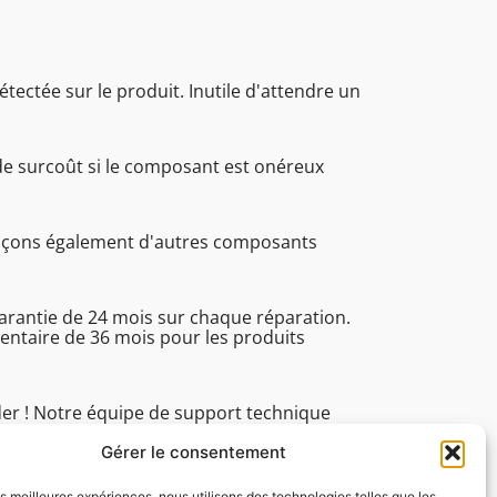
étectée sur le produit. Inutile d'attendre un
de surcoût si le composant est onéreux
.
laçons également d'autres composants
garantie de 24 mois sur chaque réparation.
ntaire de 36 mois pour les produits
der ! Notre équipe de support technique
 du lundi au vendredi de 8h30 à 16h45 pour
ues.
Gérer le consentement
les meilleures expériences, nous utilisons des technologies telles que les