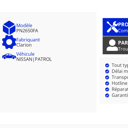
PRO
Modèle
PN2650FA
Comm
Fabriquant
PAR
Clarion
Trou
Véhicule
NISSAN
|
PATROL
Tout ty
Délai m
Transpo
Hotline
Réparat
Garanti