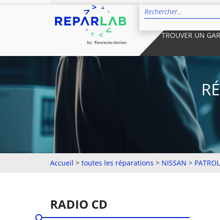
TROUVER UN GA
RÉ
Accueil
>
toutes les réparations
>
NISSAN
>
PATROL
RADIO CD