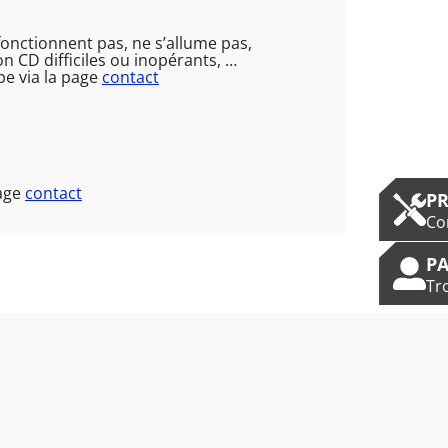
onctionnent pas, ne s’allume pas,
 CD difficiles ou inopérants, …
pe via la page
contact
page
contact
P
Co
PA
Tr