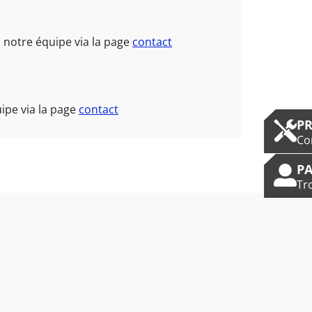
 notre équipe via la page
contact
ipe via la page
contact
P
Co
PA
Tr