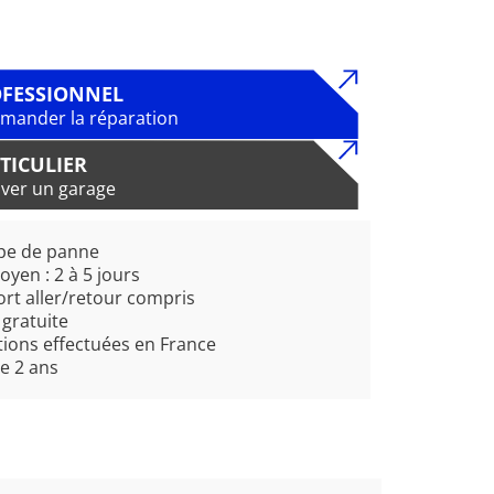
FESSIONNEL
ander la réparation
TICULIER
ver un garage
pe de panne
oyen : 2 à 5 jours
rt aller/retour compris
 gratuite
ions effectuées en France
e 2 ans