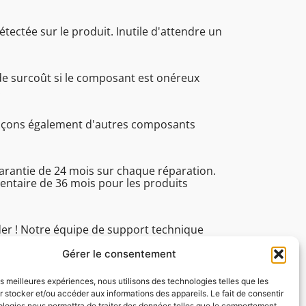
étectée sur le produit. Inutile d'attendre un
de surcoût si le composant est onéreux
.
laçons également d'autres composants
garantie de 24 mois sur chaque réparation.
ntaire de 36 mois pour les produits
der ! Notre équipe de support technique
 du lundi au vendredi de 8h30 à 16h45 pour
ues.
Gérer le consentement
les meilleures expériences, nous utilisons des technologies telles que les
 stocker et/ou accéder aux informations des appareils. Le fait de consentir
ologies nous permettra de traiter des données telles que le comportement