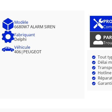
PRO
Modèle
6680W7 ALARM SIREN
Comm
Fabriquant
PAR
Delphi
Trou
Véhicule
406
|
PEUGEOT
Tout ty
Délai m
Transpo
Hotline
Réparat
Garanti