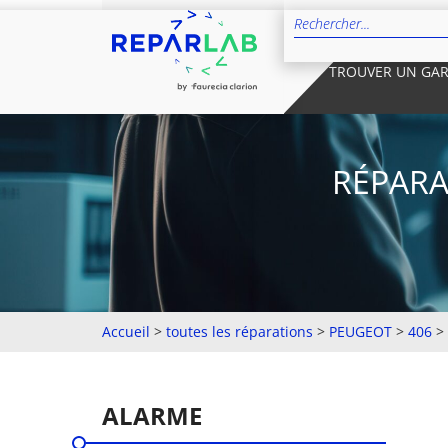
TROUVER UN GA
RÉPARA
Accueil
>
toutes les réparations
>
PEUGEOT
>
406
>
ALARME