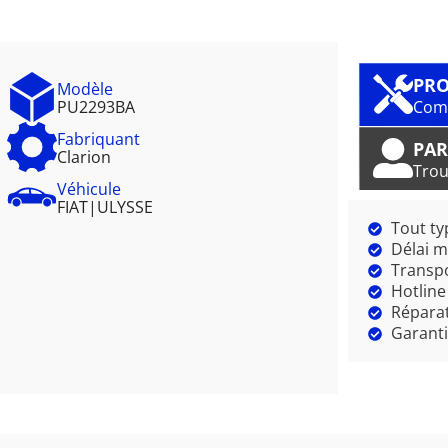
PRO
Modèle
PU2293BA
Comm
Fabriquant
PAR
Clarion
Trou
Véhicule
FIAT
|
ULYSSE
Tout ty
Délai m
Transpo
Hotline
Réparat
Garanti