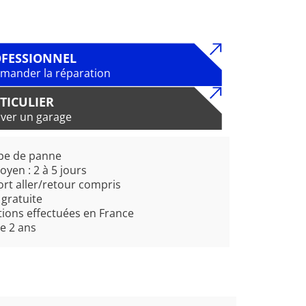
FESSIONNEL
ander la réparation
TICULIER
ver un garage
pe de panne
oyen : 2 à 5 jours
rt aller/retour compris
 gratuite
ions effectuées en France
e 2 ans