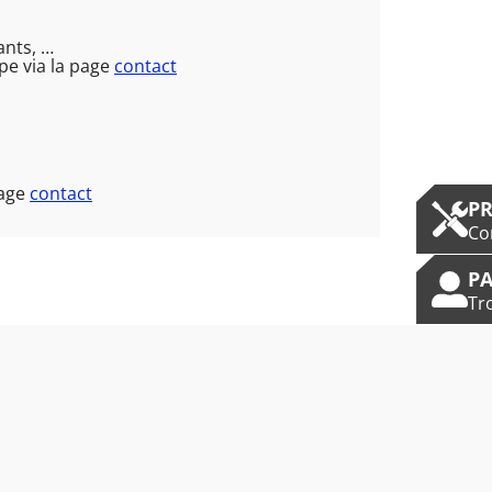
ants, …
pe via la page
contact
page
contact
P
Co
PA
Tr