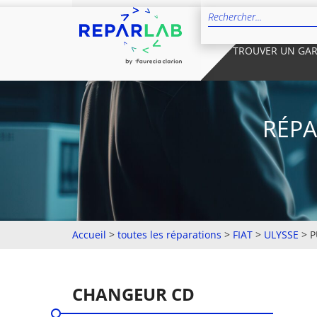
TROUVER UN GA
RÉPA
Accueil
>
toutes les réparations
>
FIAT
>
ULYSSE
>
P
CHANGEUR CD