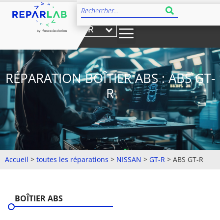
FR
RÉPARATION BOÎTIER ABS : ABS GT-
R
Accueil
>
toutes les réparations
>
NISSAN
>
GT-R
>
ABS GT-R
BOÎTIER ABS