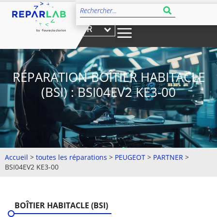
FR
RÉPARATION BOÎTIER HABITACLE
(BSI) : BSI04EV2 KE3-00
Accueil
>
toutes les réparations
>
PEUGEOT
>
PARTNER
>
BSI04EV2 KE3-00
BOÎTIER HABITACLE (BSI)