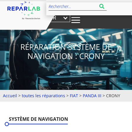
FR
RÉPARATION SYSTÈME DE
NAVIGATION : CRONY
Accueil
>
toutes les réparations
>
FIAT
>
PANDA III
>
CRONY
SYSTÈME DE NAVIGATION