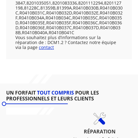
3847,8201035051,8201083336,8201112294,8201127
198,81228C,81359B,81399A,R0410B030B,R0410B030
C,R0410B031C,R0410B032D,R0410B032E,R0410B032
F,R0410B034A,R0410B034C,R0410B035C,R0410B035
D,R0410B035E,R0410B035F,R0410B036C,R0410B036
D,R0410B036E,R0410B037C,R0410B037D,R0410B03
8B,R0410B040A,R0410B041C
Vous souhaitez plus d’informations sur la
réparation de : DCM1.2 ? Contactez notre équipe
via la page
contact
UN FORFAIT
TOUT COMPRIS
POUR LES
PROFESSIONNELS ET LEURS CLIENTS
RÉPARATION