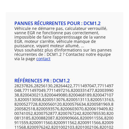
PANNES RÉCURRENTES POUR : DCM1.2
Véhicule ne démarre pas, calculateur verrouillé,
vanne EGR ne fonctionne pas correctement,
impossible de faire l’apprentissage de la vanne
EGR, moteur s’arrête, véhicule manque de
puissance, voyant moteur allumé, …
Vous souhaitez plus d’informations sur les pannes
récurrentes de : DCM1.2 ? Contactez notre équipe
via la page
contact
RÉFÉRENCES PR : DCM1.2
28237826,28256130,28264422,7711497047,7711497
048,7711497049,7711497216,8200331477,82003990
38,8200430213,8200449080,8200468189,820047107
3,8200513058,8200513076,8200513113,8200513163,
8200527728,8200560120,8200576634,8200581969,8
200582518,8200593576,8200603070,8200619409,82
00741052,8200752877,8200767242,8200785530,820
0813185,8200882087,8200909666,8200911556,8200
911559,8200911560,8200911562,8200911566,82009
11568,8200976242,8201002103,8201002106,820102