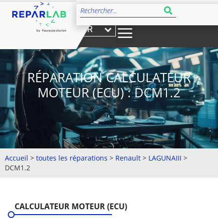
FR
RÉPARATION CALCULATEUR
MOTEUR (ECU) : DCM1.2
Accueil
>
toutes les réparations
>
Renault
>
LAGUNAIII
>
DCM1.2
CALCULATEUR MOTEUR (ECU)