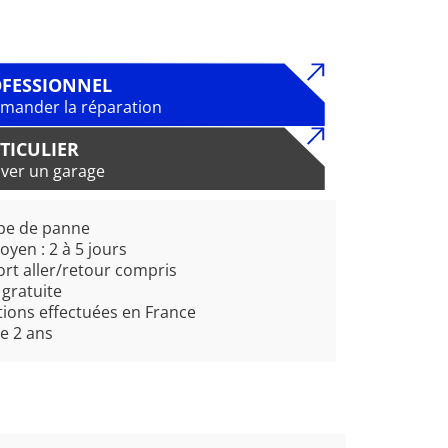
FESSIONNEL
ander la réparation
TICULIER
ver un garage
pe de panne
oyen : 2 à 5 jours
rt aller/retour compris
 gratuite
ions effectuées en France
e 2 ans