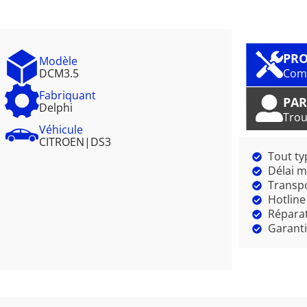
PRO
Modèle
DCM3.5
Comm
Fabriquant
PAR
Delphi
Trou
Véhicule
CITROEN
|
DS3
Tout ty
Délai m
Transpo
Hotline
Réparat
Garanti