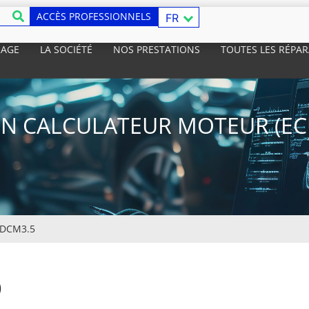
ACCÈS PROFESSIONNELS
FR
RAGE
LA SOCIÉTÉ
NOS PRESTATIONS
TOUTES LES RÉPA
N CALCULATEUR MOTEUR (ECU
DCM3.5
)