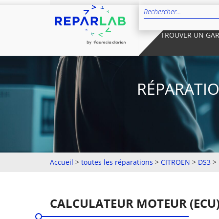
TROUVER UN GA
RÉPARATIO
Accueil
>
toutes les réparations
>
CITROEN
>
DS3
>
CALCULATEUR MOTEUR (ECU