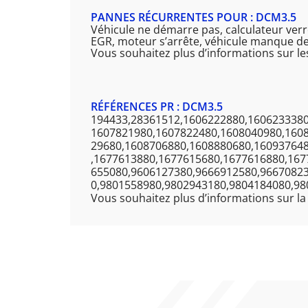
PANNES RÉCURRENTES POUR : DCM3.5
Véhicule ne démarre pas, calculateur verr
EGR, moteur s’arrête, véhicule manque d
Vous souhaitez plus d’informations sur l
RÉFÉRENCES PR : DCM3.5
194433,28361512,1606222880,1606233380
1607821980,1607822480,1608040980,160
29680,1608706880,1608880680,16093764
,1677613880,1677615680,1677616880,167
655080,9606127380,9666912580,9667082
0,9801558980,9802943180,9804184080,98
Vous souhaitez plus d’informations sur la