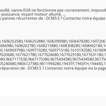
ouillé, vanne EGR ne fonctionne pas correctement, impossibl
e puissance, voyant moteur allumé, …
es pannes récurrentes de : DCM3.5 ? Contactez notre équipe 
,1606252580,1606252880,1606390080,1606478280,1607206
8066980,1608202780,1608215880,1608308280,1608402180,1
80,1609697980,1609710280,1609715180,1610192580,161069
7620680,1677621780,1677624680,1677629180,1677631180,
380,9667117538,9667175380,9675434380,9675434580,96775
05240080,9806127380,9811994280,1943TF,1943TH,1944A0,
 réparation de : DCM3.5 ? Contactez notre équipe via la pag