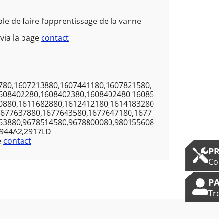
e de faire l’apprentissage de la vanne
via la page
contact
780,1607213880,1607441180,1607821580,
608402280,1608402380,1608402480,16085
0880,1611682880,1612412180,1614183280
1677637880,1677643580,1677647180,1677
63880,9678514580,9678800080,980155608
1944A2,2917LD
e
contact
P
Co
PA
Tr