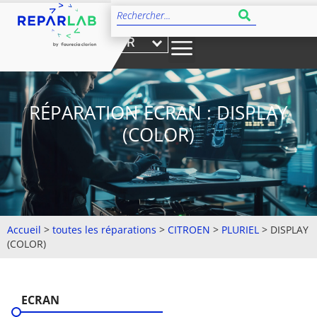
FR
RÉPARATION ECRAN : DISPLAY
(COLOR)
Accueil
>
toutes les réparations
>
CITROEN
>
PLURIEL
>
DISPLAY
(COLOR)
ECRAN