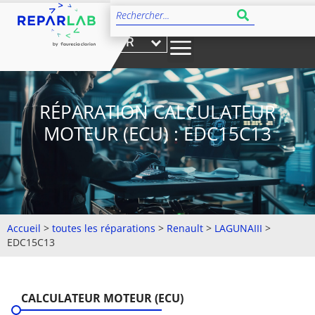
FR
RÉPARATION CALCULATEUR
MOTEUR (ECU) : EDC15C13
Accueil
>
toutes les réparations
>
Renault
>
LAGUNAIII
>
EDC15C13
CALCULATEUR MOTEUR (ECU)