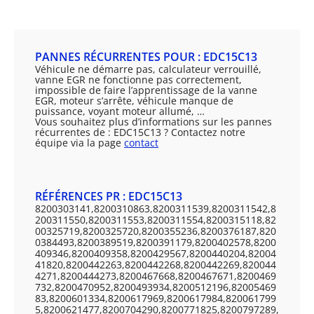
PANNES RÉCURRENTES POUR : EDC15C13
Véhicule ne démarre pas, calculateur verrouillé,
vanne EGR ne fonctionne pas correctement,
impossible de faire l’apprentissage de la vanne
EGR, moteur s’arrête, véhicule manque de
puissance, voyant moteur allumé, …
Vous souhaitez plus d’informations sur les pannes
récurrentes de : EDC15C13 ? Contactez notre
équipe via la page
contact
RÉFÉRENCES PR : EDC15C13
8200303141,8200310863,8200311539,8200311542,8
200311550,8200311553,8200311554,8200315118,82
00325719,8200325720,8200355236,8200376187,820
0384493,8200389519,8200391179,8200402578,8200
409346,8200409358,8200429567,8200440204,82004
41820,8200442263,8200442268,8200442269,820044
4271,8200444273,8200467668,8200467671,8200469
732,8200470952,8200493934,8200512196,82005469
83,8200601334,8200617969,8200617984,820061799
5,8200621477,8200704290,8200771825,8200797289,