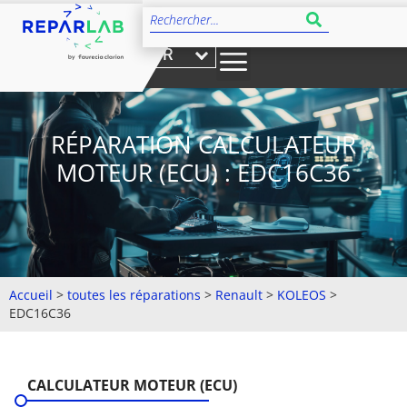
FR
RÉPARATION CALCULATEUR
MOTEUR (ECU) : EDC16C36
Accueil
>
toutes les réparations
>
Renault
>
KOLEOS
>
EDC16C36
CALCULATEUR MOTEUR (ECU)