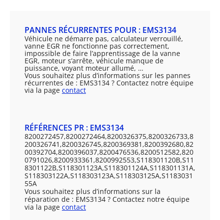
PANNES RÉCURRENTES POUR : EMS3134
Véhicule ne démarre pas, calculateur verrouillé,
vanne EGR ne fonctionne pas correctement,
impossible de faire l’apprentissage de la vanne
EGR, moteur s’arrête, véhicule manque de
puissance, voyant moteur allumé, …
Vous souhaitez plus d’informations sur les pannes
récurrentes de : EMS3134 ? Contactez notre équipe
via la page
contact
RÉFÉRENCES PR : EMS3134
8200272457,8200272464,8200326375,8200326733,8
200326741,8200326745,8200369381,8200392680,82
00392704,8200396037,8200476536,8200512582,820
0791026,8200933361,8200992553,S118301120B,S11
8301122B,S118301123A,S118301124A,S118301131A,
S118303122A,S118303123A,S118303125A,S1183031
55A
Vous souhaitez plus d’informations sur la
réparation de : EMS3134 ? Contactez notre équipe
via la page
contact