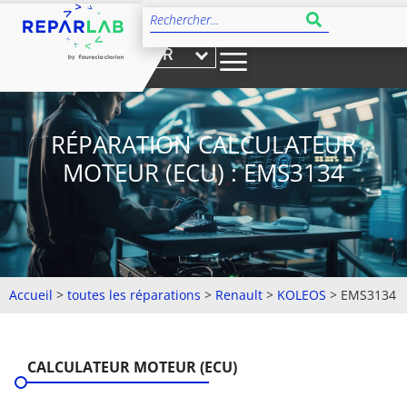
FR
RÉPARATION CALCULATEUR
MOTEUR (ECU) : EMS3134
Accueil
>
toutes les réparations
>
Renault
>
KOLEOS
>
EMS3134
CALCULATEUR MOTEUR (ECU)