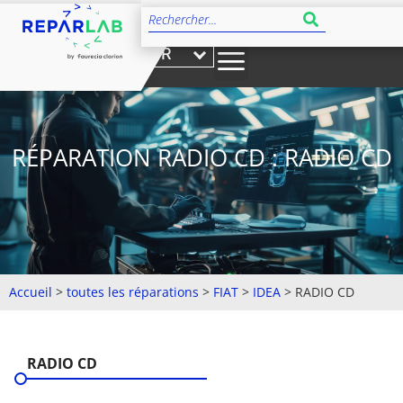
FR
RÉPARATION RADIO CD : RADIO CD
Accueil
>
toutes les réparations
>
FIAT
>
IDEA
>
RADIO CD
RADIO CD