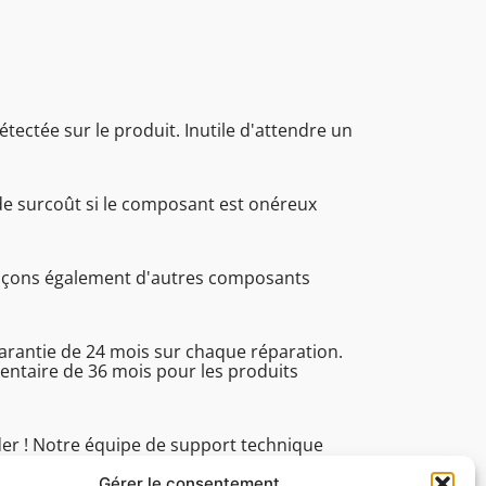
étectée sur le produit. Inutile d'attendre un
de surcoût si le composant est onéreux
.
laçons également d'autres composants
garantie de 24 mois sur chaque réparation.
ntaire de 36 mois pour les produits
der ! Notre équipe de support technique
 du lundi au vendredi de 8h30 à 16h45 pour
ues.
Gérer le consentement