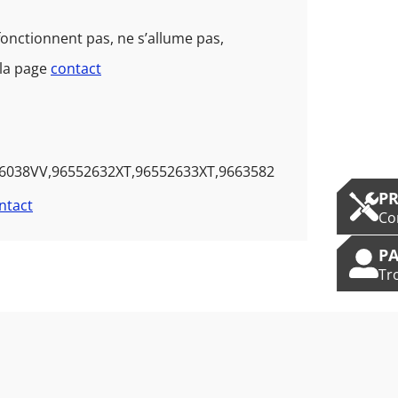
onctionnent pas, ne s’allume pas,
 la page
contact
6038VV,96552632XT,96552633XT,9663582
P
ntact
Co
PA
Tr