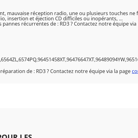
t, mauvaise réception radio, une ou plusieurs touches ne f
, insertion et éjection CD difficiles ou inopérants, …
s pannes récurrentes de : RD3 ? Contactez notre équipe via
F,6564ZL,6574PQ,96451458XT,96476647XT,96489094YW,9651
 réparation de : RD3 ? Contactez notre équipe via la page
co
OUR LES