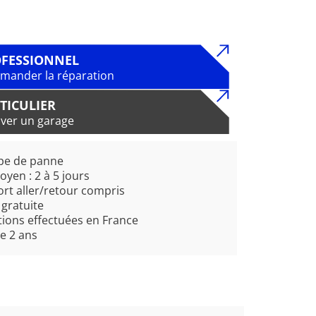
FESSIONNEL
ander la réparation
TICULIER
ver un garage
pe de panne
oyen : 2 à 5 jours
rt aller/retour compris
 gratuite
ions effectuées en France
e 2 ans