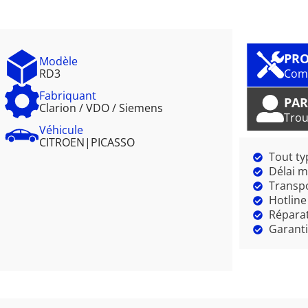
PRO
Modèle
RD3
Comm
Fabriquant
PAR
Clarion / VDO / Siemens
Trou
Véhicule
CITROEN
|
PICASSO
Tout ty
Délai m
Transpo
Hotline
Réparat
Garanti