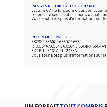
PANNES RÉCURRENTES POUR : RD3
Lecture CD ne fonctionne pas correctemen
redémarre seul aléatoirement, défaut audio
Vous souhaitez plus d’informations sur le
RÉFÉRENCES PR : RD3
5823XT,6560CF,6560Z7,6564
RT,6564A7,6564GA,6564JS,6564RT,6564W
3XT,PU-23181A,PU-2473A
Vous souhaitez plus d’informations sur la
UN FORFAIT
TOUT COMPRIS
P