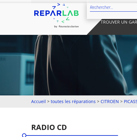
TROUVER UN GA
Accueil
>
toutes les réparations
>
CITROEN
>
PICAS
RADIO CD