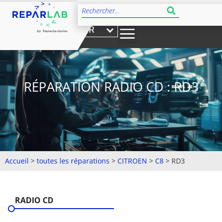
FR
RÉPARATION RADIO CD : RD3
Accueil
>
toutes les réparations
>
CITROEN
>
C8
>
RD3
RADIO CD