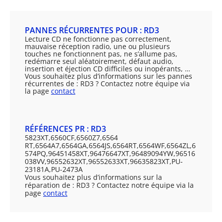
PANNES RÉCURRENTES POUR : RD3
Lecture CD ne fonctionne pas correctement,
mauvaise réception radio, une ou plusieurs
touches ne fonctionnent pas, ne s’allume pas,
redémarre seul aléatoirement, défaut audio,
insertion et éjection CD difficiles ou inopérants, …
Vous souhaitez plus d’informations sur les pannes
récurrentes de : RD3 ? Contactez notre équipe via
la page
contact
RÉFÉRENCES PR : RD3
5823XT,6560CF,6560Z7,6564
RT,6564A7,6564GA,6564JS,6564RT,6564WF,6564ZL,6
574PQ,96451458XT,96476647XT,96489094YW,96516
038VV,96552632XT,96552633XT,96635823XT,PU-
23181A,PU-2473A
Vous souhaitez plus d’informations sur la
réparation de : RD3 ? Contactez notre équipe via la
page
contact