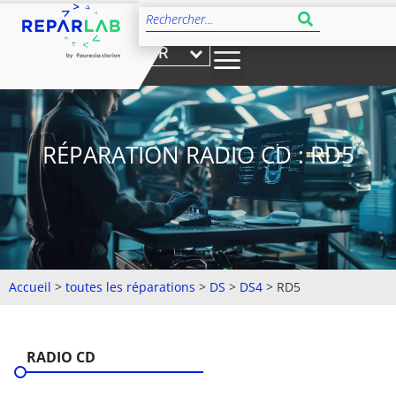
FR
RÉPARATION RADIO CD : RD5
Accueil
>
toutes les réparations
>
DS
>
DS4
>
RD5
RADIO CD