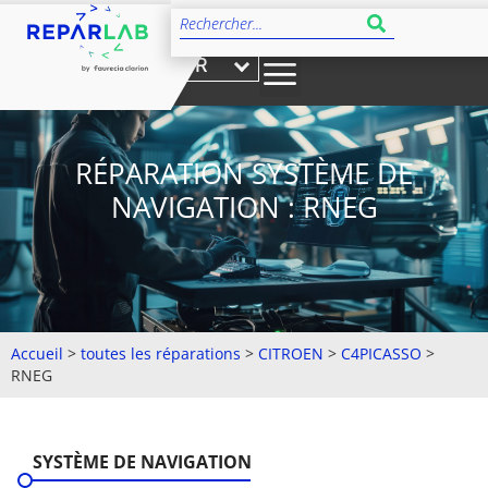
FR
RÉPARATION SYSTÈME DE
NAVIGATION : RNEG
Accueil
>
toutes les réparations
>
CITROEN
>
C4PICASSO
>
RNEG
SYSTÈME DE NAVIGATION