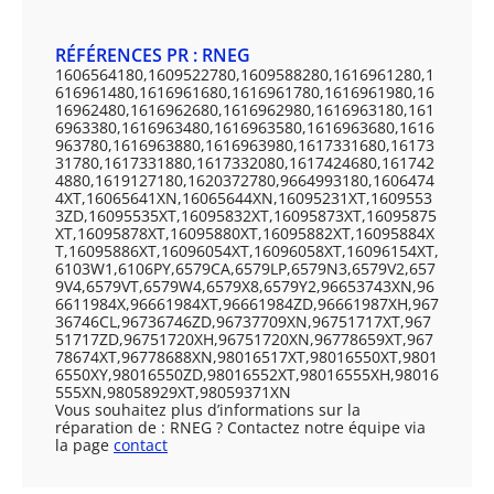
RÉFÉRENCES PR : RNEG
1606564180,1609522780,1609588280,1616961280,1
616961480,1616961680,1616961780,1616961980,16
16962480,1616962680,1616962980,1616963180,161
6963380,1616963480,1616963580,1616963680,1616
963780,1616963880,1616963980,1617331680,16173
31780,1617331880,1617332080,1617424680,161742
4880,1619127180,1620372780,9664993180,1606474
4XT,16065641XN,16065644XN,16095231XT,1609553
3ZD,16095535XT,16095832XT,16095873XT,16095875
XT,16095878XT,16095880XT,16095882XT,16095884X
T,16095886XT,16096054XT,16096058XT,16096154XT,
6103W1,6106PY,6579CA,6579LP,6579N3,6579V2,657
9V4,6579VT,6579W4,6579X8,6579Y2,96653743XN,96
6611984X,96661984XT,96661984ZD,96661987XH,967
36746CL,96736746ZD,96737709XN,96751717XT,967
51717ZD,96751720XH,96751720XN,96778659XT,967
78674XT,96778688XN,98016517XT,98016550XT,9801
6550XY,98016550ZD,98016552XT,98016555XH,98016
555XN,98058929XT,98059371XN
Vous souhaitez plus d’informations sur la
réparation de : RNEG ? Contactez notre équipe via
la page
contact