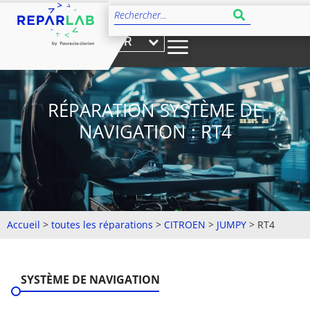
FR
RÉPARATION SYSTÈME DE
NAVIGATION : RT4
Accueil
>
toutes les réparations
>
CITROEN
>
JUMPY
>
RT4
SYSTÈME DE NAVIGATION