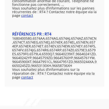
consommation anormal de courant, Téléphone ne
fonctionne pas correctement, …
Vous souhaitez plus d’informations sur les pannes
récurrentes de : RT4 ? Contactez notre équipe via la
page
contact
RÉFÉRENCES PR : RT4
1680400580,6574AA,6574AG,6574AJ,6574AZ,6574CN
,6574CT,6574EG,6574EJ,6574EK,6574EL,6574EN,657
4EP,6574ER,6574ET,6574EV,6574EW,6574EY,6574FS,
6574FV,6574JG,6574R6,6574RP,6574Z0,6579E3,6579
E5,6579F0,6579L4,6593Q7,96640239XT,96640241ZD,
96640242YP,96645759ZD,96645760YP,96645761YW,
96645900XT,96647951CL,96647951ZD,96650244XA,9
6650245ZD,96653130XH,96658736XH
Vous souhaitez plus d’informations sur la
réparation de : RT4 ? Contactez notre équipe via la
page
contact