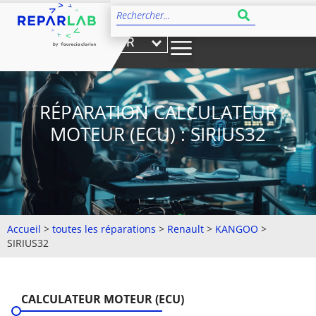
FR
RÉPARATION CALCULATEUR
MOTEUR (ECU) : SIRIUS32
Accueil
>
toutes les réparations
>
Renault
>
KANGOO
>
SIRIUS32
CALCULATEUR MOTEUR (ECU)