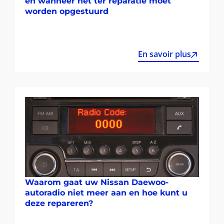
en wanneer het ter reparatie moet
worden opgestuurd
En savoir plus
Waarom gaat uw Nissan Daewoo-
autoradio niet meer aan en hoe kunt u
deze repareren?