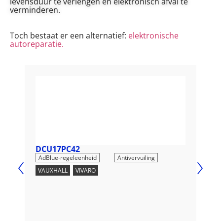
levensduur te verlengen en elektronisch afval te
verminderen.
Toch bestaat er een alternatief:
elektronische
autoreparatie.
DCU17PC42
DC
,
AdBlue-regeleenheid
Antivervuiling
AdB
VAUXHALL
,
VIVARO
OPE