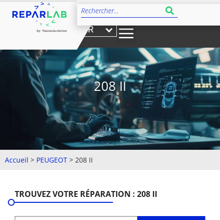
FR
208 II
Accueil
>
PEUGEOT
>
208 II
TROUVEZ VOTRE RÉPARATION : 208 II