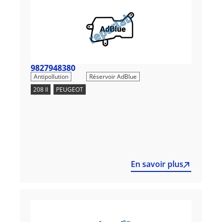
9827948380
,
Antipollution
Réservoir AdBlue
208 II
,
PEUGEOT
En savoir plus