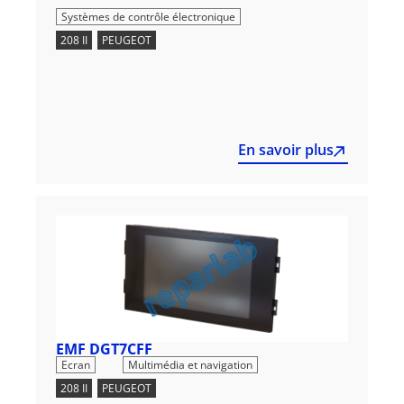
Systèmes de contrôle électronique
208 II
,
PEUGEOT
En savoir plus
EMF DGT7CFF
,
Ecran
Multimédia et navigation
208 II
,
PEUGEOT